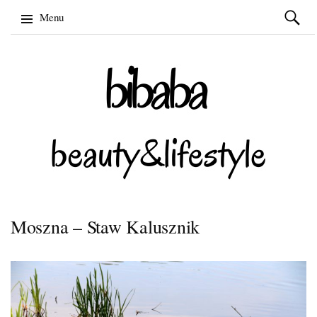
Szukaj:
Menu
Skip
to
content
Moszna – Staw Kalusznik