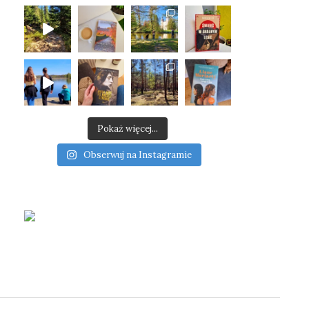
Pokaż więcej...
Obserwuj na Instagramie