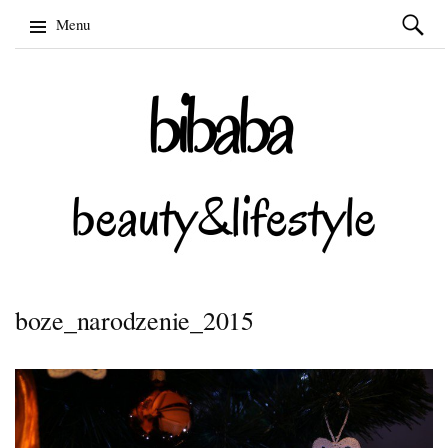
Szukaj:
Menu
Skip
to
content
boze_narodzenie_2015