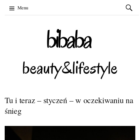
Szukaj:
Menu
Skip
to
content
Tu i teraz – styczeń – w oczekiwaniu na
śnieg