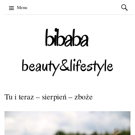
Szukaj:
Menu
Skip
to
content
Tu i teraz – sierpień – zboże