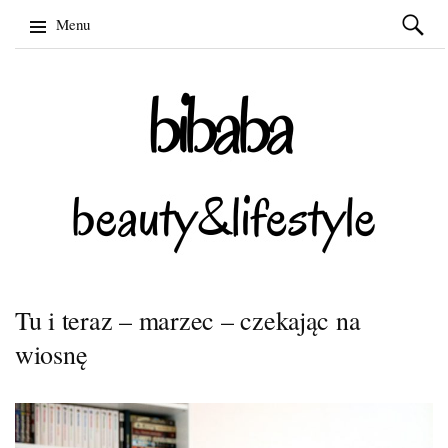
Szukaj:
Menu
Skip
to
content
Tu i teraz – marzec – czekając na
wiosnę