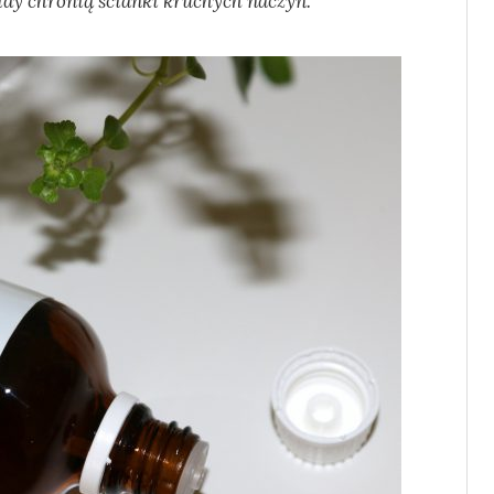
idy chronią ścianki kruchych naczyń.