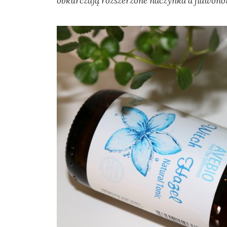
obkurczają rozszerzone naczynka a flawono