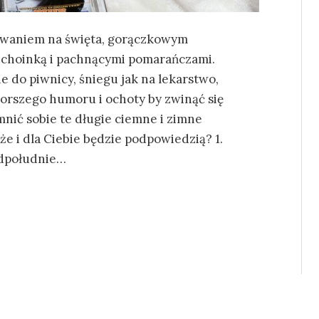
kiwaniem na święta, gorączkowym
 choinką i pachnącymi pomarańczami.
 do piwnicy, śniegu jak na lekarstwo,
d gorszego humoru i ochoty by zwinąć się
mnić sobie te długie ciemne i zimne
że i dla Ciebie będzie podpowiedzią? 1.
edpołudnie…