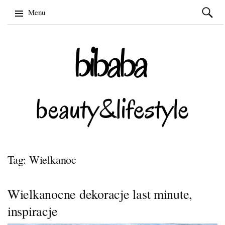
Szukaj:
Menu
Skip
to
content
Tag: Wielkanoc
Wielkanocne dekoracje last minute,
inspiracje