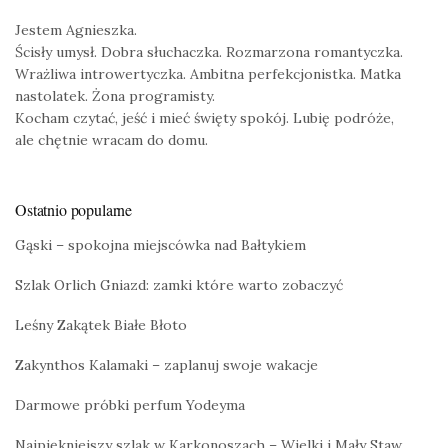
Jestem Agnieszka.
Ścisły umysł. Dobra słuchaczka. Rozmarzona romantyczka.
Wrażliwa introwertyczka. Ambitna perfekcjonistka. Matka
nastolatek. Żona programisty.
Kocham czytać, jeść i mieć święty spokój. Lubię podróże,
ale chętnie wracam do domu.
Ostatnio popularne
Gąski – spokojna miejscówka nad Bałtykiem
Szlak Orlich Gniazd: zamki które warto zobaczyć
Leśny Zakątek Białe Błoto
Zakynthos Kalamaki – zaplanuj swoje wakacje
Darmowe próbki perfum Yodeyma
Najpiękniejszy szlak w Karkonoszach – Wielki i Mały Staw,