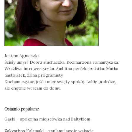
Jestem Agnieszka.
Ścisły umysł. Dobra słuchaczka. Rozmarzona romantyczka.
Wrażliwa introwertyczka. Ambitna perfekcjonistka. Matka
nastolatek. Żona programisty.
Kocham czytać, jeść i mieć święty spokój. Lubię podróże,
ale chętnie wracam do domu.
Ostatnio popularne
Gąski – spokojna miejscówka nad Bałtykiem
Zakynthos Kalamaki – zaplanuj swoje wakacje