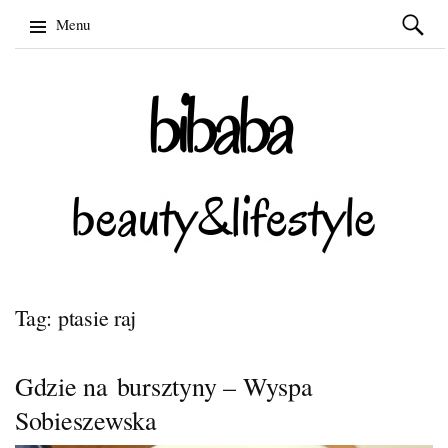
Szukaj:
Menu
Skip
to
content
Tag: ptasie raj
Gdzie na bursztyny – Wyspa
Sobieszewska