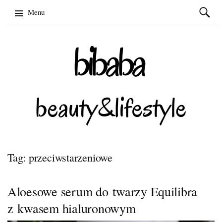
Szukaj:
Menu
Skip
to
content
Tag: przeciwstarzeniowe
Aloesowe serum do twarzy Equilibra
z kwasem hialuronowym