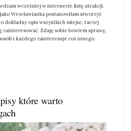
dzam wcześniej w internecie listę atrakcji.
e jako Wrocławianka postanowiłam stworzyć
t to dokładny opis wszystkich miejsc, raczej
ię zainteresować. Zdaję sobie bowiem sprawę,
posób i każdego zainteresuje coś innego.
isy które warto
gach