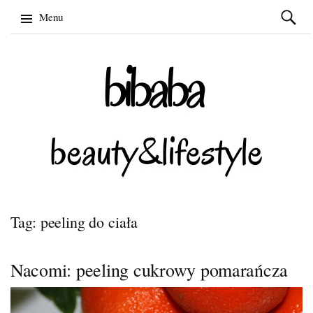
Szukaj:
Menu
Skip
to
content
Tag: peeling do ciała
Nacomi: peeling cukrowy pomarańcza