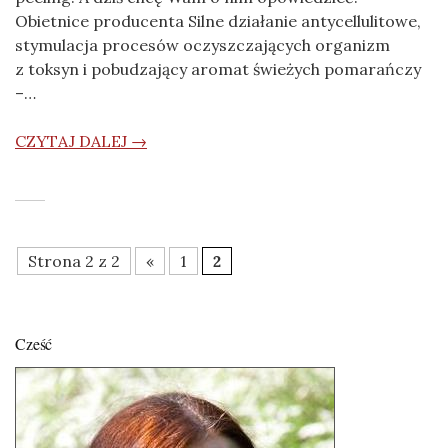
Obietnice producenta Silne działanie antycellulitowe,
stymulacja procesów oczyszczających organizm
z toksyn i pobudzający aromat świeżych pomarańczy
–…
CZYTAJ DALEJ →
Strona 2 z 2
«
1
2
Cześć