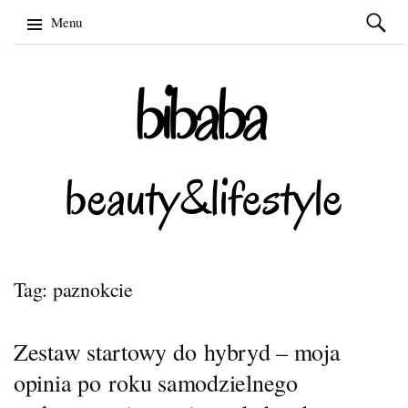
Szukaj:
Menu
Skip
to
content
Tag: paznokcie
Zestaw startowy do hybryd – moja
opinia po roku samodzielnego