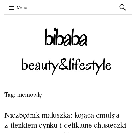
Szukaj:
Menu
Skip
to
content
Tag: niemowlę
Niezbędnik maluszka: kojąca emulsja
z tlenkiem cynku i delikatne chusteczki