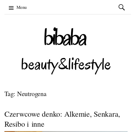
Szukaj:
Menu
Skip
to
content
Tag: Neutrogena
Czerwcowe denko: Alkemie, Senkara,
Resibo i inne