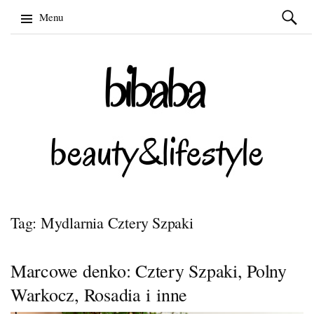
Szukaj:
Menu
Skip
to
content
Tag: Mydlarnia Cztery Szpaki
Marcowe denko: Cztery Szpaki, Polny
Warkocz, Rosadia i inne