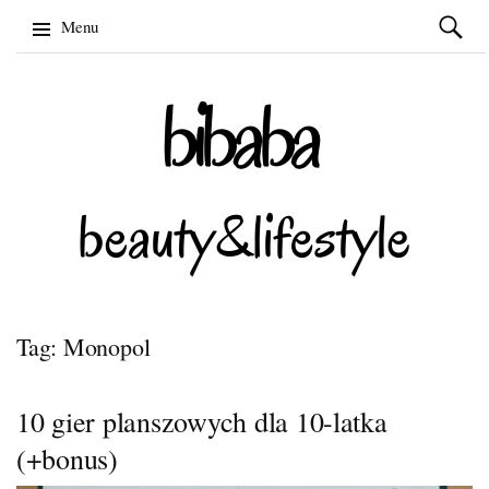
Szukaj:
Menu
Skip
to
content
Tag: Monopol
10 gier planszowych dla 10-latka
(+bonus)