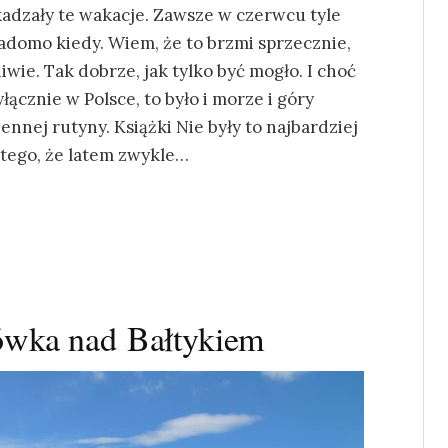
adzały te wakacje. Zawsze w czerwcu tyle
adomo kiedy. Wiem, że to brzmi sprzecznie,
niwie. Tak dobrze, jak tylko być mogło. I choć
łącznie w Polsce, to było i morze i góry
nnej rutyny. Książki Nie były to najbardziej
tego, że latem zwykle…
cówka nad Bałtykiem