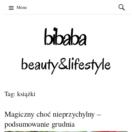
Szukaj:
Menu
Skip
to
content
Tag: książki
Magiczny choć nieprzychylny –
podsumowanie grudnia