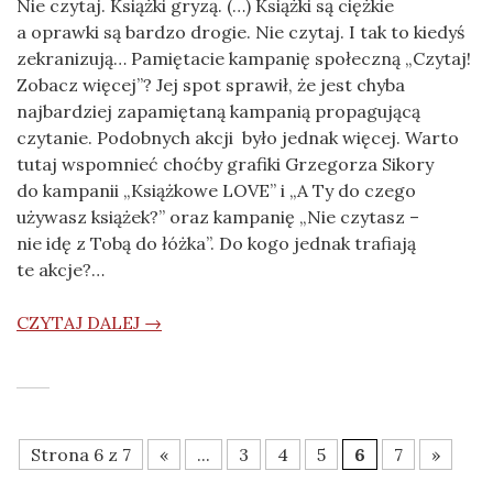
Nie czytaj. Książki gryzą. (…) Książki są ciężkie
a oprawki są bardzo drogie. Nie czytaj. I tak to kiedyś
zekranizują… Pamiętacie kampanię społeczną „Czytaj!
Zobacz więcej”? Jej spot sprawił, że jest chyba
najbardziej zapamiętaną kampanią propagującą
czytanie. Podobnych akcji było jednak więcej. Warto
tutaj wspomnieć choćby grafiki Grzegorza Sikory
do kampanii „Książkowe LOVE” i „A Ty do czego
używasz książek?” oraz kampanię „Nie czytasz –
nie idę z Tobą do łóżka”. Do kogo jednak trafiają
te akcje?…
CZYTAJ DALEJ →
Strona 6 z 7
«
...
3
4
5
6
7
»