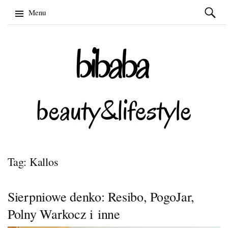
Szukaj:
Menu
Skip
to
content
Tag: Kallos
Sierpniowe denko: Resibo, PogoJar,
Polny Warkocz i inne