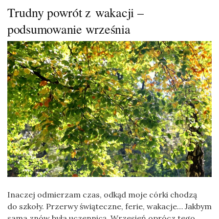
Trudny powrót z wakacji –
podsumowanie września
Inaczej odmierzam czas, odkąd moje córki chodzą
do szkoły. Przerwy świąteczne, ferie, wakacje… Jakbym
sama znów była uczennicą. Wrzesień oprócz tego