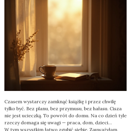
Czasem wystarczy zamknąć książkę i przez chwilę
tylko być. Bez planu, bez przymusu, bez hałasu. Cisza
nie jest ucieczką. To powrót do domu. Na co dzień tyle
rzeczy domaga się uwagi — praca, dom, dzieci…
W tym wszystkim łatwo zgubić siebie. Zauważyłam,