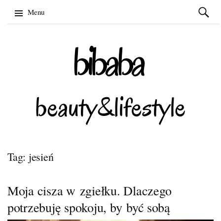
Szukaj:
Menu
Skip
to
content
Tag: jesień
Moja cisza w zgiełku. Dlaczego
potrzebuję spokoju, by być sobą