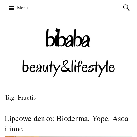
Szukaj:
Menu
Skip
to
content
Tag: Fructis
Lipcowe denko: Bioderma, Yope, Asoa
i inne