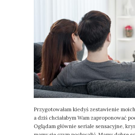
Przygotowałam kiedyś zestawienie moich 
a dziś chciałabym Wam zaproponować podo
Oglądam głównie seriale sensacyjne, krym
mamy się czym pochwalić. Mamy dobre scen