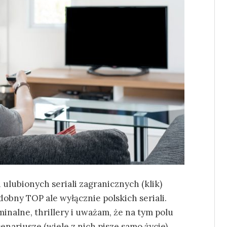
ulubionych seriali zagranicznych (klik)
bny TOP ale wyłącznie polskich seriali.
inalne, thrillery i uważam, że na tym polu
ariusze (wiele z nich pisze samo życie),