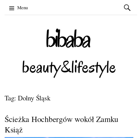
Szukaj:
Menu
Skip
to
content
Tag: Dolny Śląsk
Ścieżka Hochbergów wokół Zamku
Książ