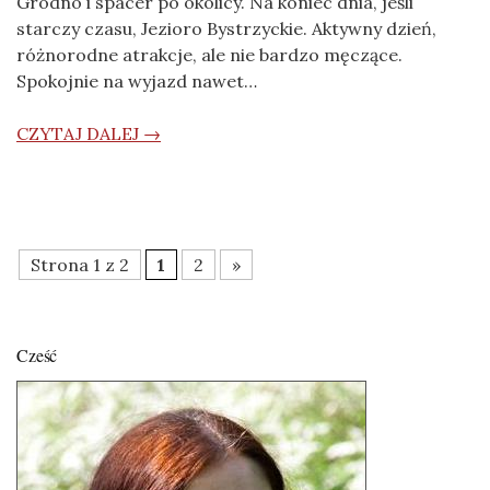
Grodno i spacer po okolicy. Na koniec dnia, jeśli
starczy czasu, Jezioro Bystrzyckie. Aktywny dzień,
różnorodne atrakcje, ale nie bardzo męczące.
Spokojnie na wyjazd nawet…
CZYTAJ DALEJ →
Strona 1 z 2
1
2
»
Cześć