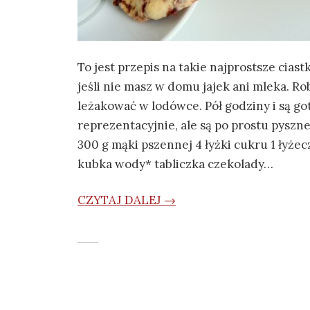
To jest przepis na takie najprostsze cias
jeśli nie masz w domu jajek ani mleka. Rob
leżakować w lodówce. Pół godziny i są g
reprezentacyjnie, ale są po prostu pyszne
300 g mąki pszennej 4 łyżki cukru 1 łyżec
kubka wody* tabliczka czekolady…
CZYTAJ DALEJ →