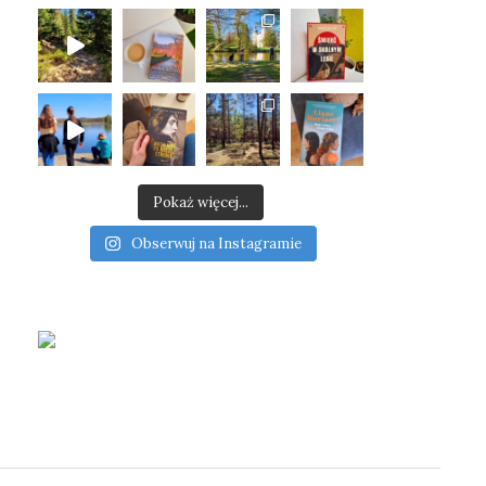
Pokaż więcej...
Obserwuj na Instagramie