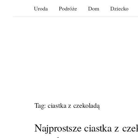
Skip
Uroda
Podróże
Dom
Dziecko
to
content
Tag: ciastka z czekoladą
Najprostsze ciastka z cze