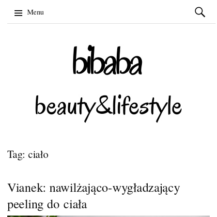
Szukaj:
Menu
Skip
to
content
Tag: ciało
Vianek: nawilżająco-wygładzający
peeling do ciała