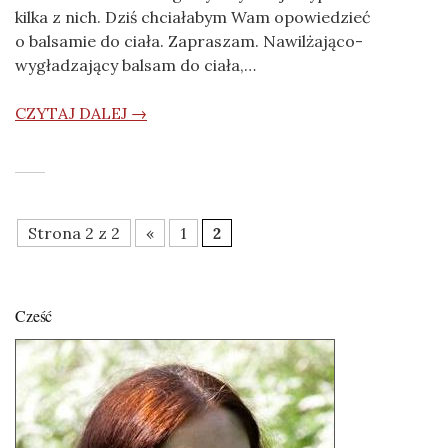
kilka z nich. Dziś chciałabym Wam opowiedzieć
o balsamie do ciała. Zapraszam. Nawilżająco-
wygładzający balsam do ciała,…
CZYTAJ DALEJ →
Strona 2 z 2
«
1
2
Cześć