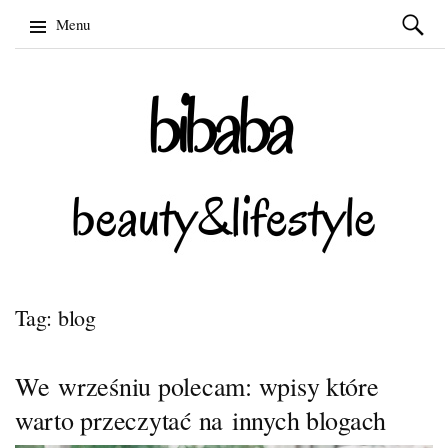
Szukaj:
Menu
Skip
to
content
Tag: blog
We wrześniu polecam: wpisy które
warto przeczytać na innych blogach