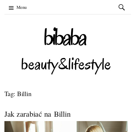
Szukaj:
Menu
Skip
to
content
Tag: Billin
Jak zarabiać na Billin