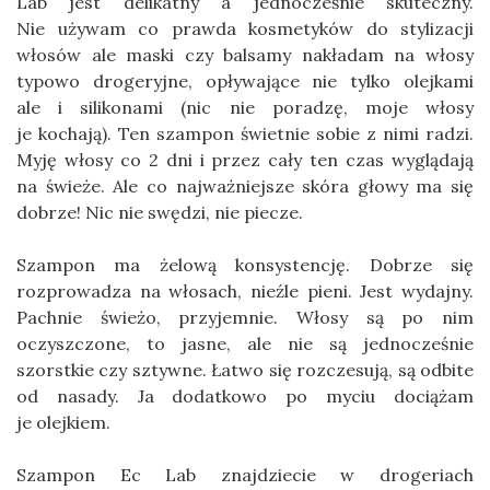
Lab jest delikatny a jednocześnie skuteczny.
Nie używam co prawda kosmetyków do stylizacji
włosów ale maski czy balsamy nakładam na włosy
typowo drogeryjne, opływające nie tylko olejkami
ale i silikonami (nic nie poradzę, moje włosy
je kochają). Ten szampon świetnie sobie z nimi radzi.
Myję włosy co 2 dni i przez cały ten czas wyglądają
na świeże. Ale co najważniejsze skóra głowy ma się
dobrze! Nic nie swędzi, nie piecze.
Szampon ma żelową konsystencję. Dobrze się
rozprowadza na włosach, nieźle pieni. Jest wydajny.
Pachnie świeżo, przyjemnie. Włosy są po nim
oczyszczone, to jasne, ale nie są jednocześnie
szorstkie czy sztywne. Łatwo się rozczesują, są odbite
od nasady. Ja dodatkowo po myciu dociążam
je olejkiem.
Szampon Ec Lab znajdziecie w drogeriach