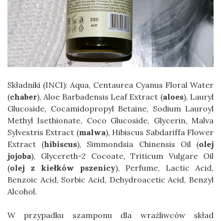
Składniki (INCI): Aqua, Centaurea Сyanus Floral Water
(
chaber
), Aloe Barbadensis Leaf Extract (
aloes
), Lauryl
Glucoside, Cocamidopropyl Betaine, Sodium Lauroyl
Methyl Isethionate, Coco Glucoside, Glycerin, Malva
Sylvestris Extract (
malwa
), Hibiscus Sabdariffa Flower
Extract (
hibiscus
), Simmondsia Chinensis Oil (
olej
jojoba
), Glycereth-2 Cocoate, Triticum Vulgare Oil
(
olej z kiełków pszenicy
), Perfume, Lactic Acid,
Benzoic Acid, Sorbic Acid, Dehydroacetic Acid, Benzyl
Alcohol.
W przypadku szamponu dla wrażliwców skład