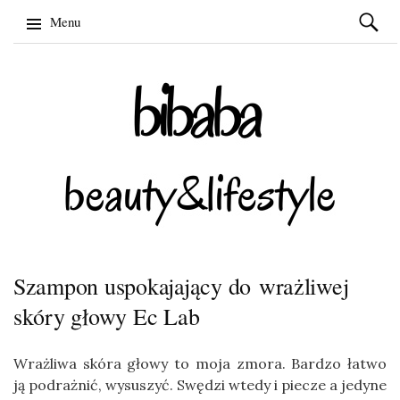
Szukaj:
Menu
Skip
to
content
Szampon uspokajający do wrażliwej
skóry głowy Ec Lab
Wrażliwa skóra głowy to moja zmora. Bardzo łatwo
ją podrażnić, wysuszyć. Swędzi wtedy i piecze a jedyne