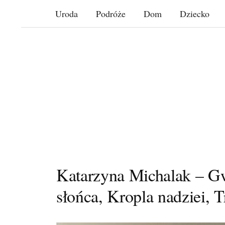
Skip
Uroda
Podróże
Dom
Dziecko
to
content
Katarzyna Michalak – G
słońca, Kropla nadziei, 