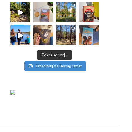
Pokaż więcej...
Obserwuj na Instagramie