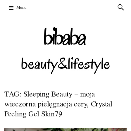
Szukaj:
Menu
Skip
to
content
TAG: Sleeping Beauty – moja
wieczorna pielęgnacja cery, Crystal
Peeling Gel Skin79