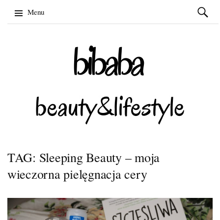
Szukaj:
Menu
Skip
to
content
TAG: Sleeping Beauty – moja
wieczorna pielęgnacja cery