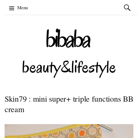
Szukaj:
Menu
Skip
to
content
Skin79 : mini super+ triple functions BB
cream