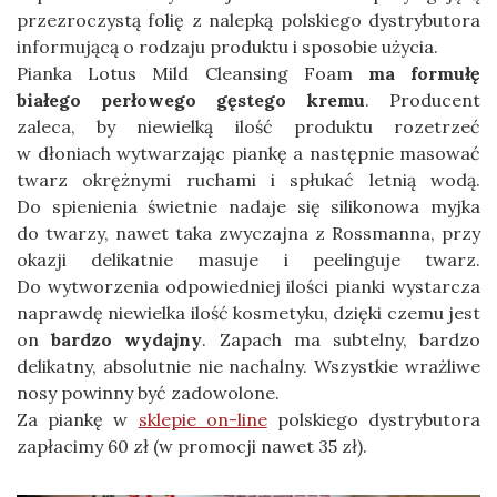
przezroczystą folię z nalepką polskiego dystrybutora
informującą o rodzaju produktu i sposobie użycia.
Pianka Lotus Mild Cleansing Foam
ma formułę
białego perłowego gęstego kremu
. Producent
zaleca, by niewielką ilość produktu rozetrzeć
w dłoniach wytwarzając piankę a następnie masować
twarz okrężnymi ruchami i spłukać letnią wodą.
Do spienienia świetnie nadaje się silikonowa myjka
do twarzy, nawet taka zwyczajna z Rossmanna, przy
okazji delikatnie masuje i peelinguje twarz.
Do wytworzenia odpowiedniej ilości pianki wystarcza
naprawdę niewielka ilość kosmetyku, dzięki czemu jest
on
bardzo wydajny
. Zapach ma subtelny, bardzo
delikatny, absolutnie nie nachalny. Wszystkie wrażliwe
nosy powinny być zadowolone.
Za piankę w
sklepie on-line
polskiego dystrybutora
zapłacimy 60 zł (w promocji nawet 35 zł).