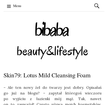
Szukaj:
Menu
Skip
to
content
Skin79: Lotus Mild Cleansing Foam
– Ale ten nowy żel do twarzy jest dobry. Opisałaś
go już na blogu? – zapytał któregoś wieczoru
po wyjściu z łazienki mój mąż. Tak, nawet
on to zauważył! Często używa moich kosmetyków,