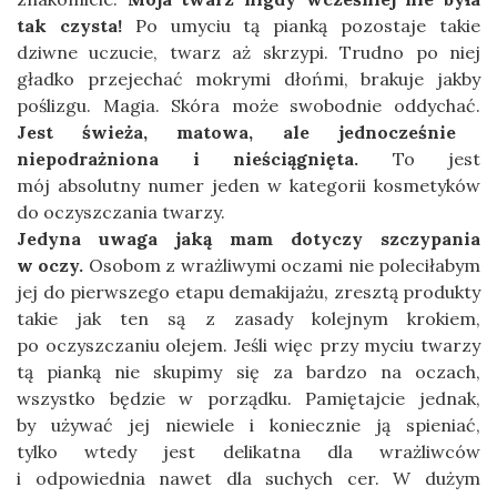
tak czysta!
Po umyciu tą pianką pozostaje takie
dziwne uczucie, twarz aż skrzypi. Trudno po niej
gładko przejechać mokrymi dłońmi, brakuje jakby
poślizgu. Magia. Skóra może swobodnie oddychać.
Jest świeża, matowa, ale jednocześnie
niepodrażniona i nieściągnięta.
To jest
mój absolutny numer jeden w kategorii kosmetyków
do oczyszczania twarzy.
Jedyna uwaga jaką mam dotyczy szczypania
w oczy.
Osobom z wrażliwymi oczami nie poleciłabym
jej do pierwszego etapu demakijażu, zresztą produkty
takie jak ten są z zasady kolejnym krokiem,
po oczyszczaniu olejem. Jeśli więc przy myciu twarzy
tą pianką nie skupimy się za bardzo na oczach,
wszystko będzie w porządku. Pamiętajcie jednak,
by używać jej niewiele i koniecznie ją spieniać,
tylko wtedy jest delikatna dla wrażliwców
i odpowiednia nawet dla suchych cer. W dużym