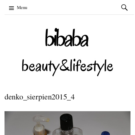
Szukaj:
Menu
Skip
to
content
denko_sierpien2015_4