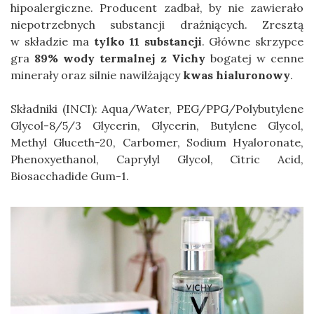
hipoalergiczne. Producent zadbał, by nie zawierało
niepotrzebnych substancji drażniących. Zresztą
w składzie ma
tylko 11 substancji
. Główne skrzypce
gra
89% wody termalnej z Vichy
bogatej w cenne
minerały oraz silnie nawilżający
kwas hialuronowy
.
Składniki (INCI): Aqua/Water, PEG/PPG/Polybutylene
Glycol-8/5/3 Glycerin, Glycerin, Butylene Glycol,
Methyl Gluceth-20, Carbomer, Sodium Hyaloronate,
Phenoxyethanol, Caprylyl Glycol, Citric Acid,
Biosacchadide Gum-1.