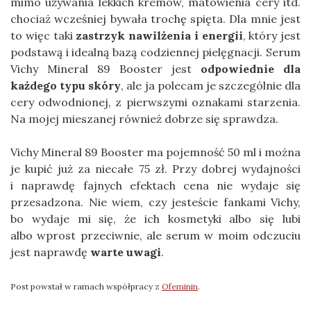
mimo używania lekkich kremów, matowienia cery itd.
chociaż wcześniej bywała trochę spięta. Dla mnie jest
to więc taki
zastrzyk nawilżenia i energii
, który jest
podstawą i idealną bazą codziennej pielęgnacji. Serum
Vichy Mineral 89 Booster jest
odpowiednie dla
każdego typu skóry
, ale ja polecam je szczególnie dla
cery odwodnionej, z pierwszymi oznakami starzenia.
Na mojej mieszanej również dobrze się sprawdza.
Vichy Mineral 89 Booster ma pojemność 50 ml i można
je kupić już za niecałe 75 zł. Przy dobrej wydajności
i naprawdę fajnych efektach cena nie wydaje się
przesadzona. Nie wiem, czy jesteście fankami Vichy,
bo wydaje mi się, że ich kosmetyki albo się lubi
albo wprost przeciwnie, ale serum w moim odczuciu
jest naprawdę
warte uwagi
.
Post powstał w ramach współpracy z
Ofeminin
.