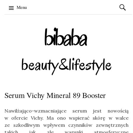
Szukaj:
Menu
Skip
to
content
Serum Vichy Mineral 89 Booster
Nawilżająco-wzmacniające serum jest nowością
w ofercie Vichy. Ma ono wspierać skórę w walce
ze szkodliwym wpływem czynników zewnętrznych
takich jak złe warunki atmosferyczne