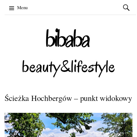
Szukaj:
Menu
Skip
to
content
Ścieżka Hochbergów – punkt widokowy