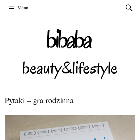
Szukaj:
Menu
Skip
to
content
Pytaki – gra rodzinna