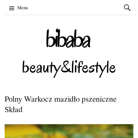
Szukaj:
Menu
Skip
to
content
Polny Warkocz mazidło pszeniczne
Skład