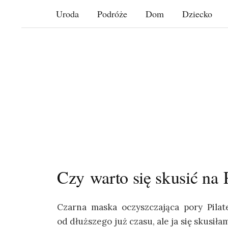
Skip
Uroda
Podróże
Dom
Dziecko
to
content
Czy warto się skusić na
Czarna maska oczyszczająca pory Pila
od dłuższego już czasu, ale ja się skusiła