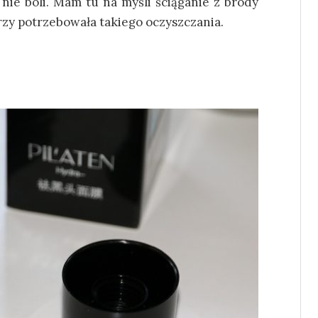
 nie boli. Mam tu na myśli ściąganie z brody
arzy potrzebowała takiego oczyszczania.