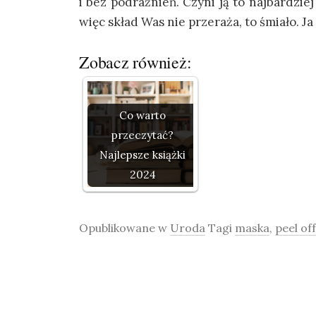
i bez podrażnień. Czyni ją to najbardzie
więc skład Was nie przeraża, to śmiało. Ja
Zobacz również:
Co warto
przeczytać?
Najlepsze książki
2024
Opublikowane w
Uroda
Tagi
maska
,
peel off