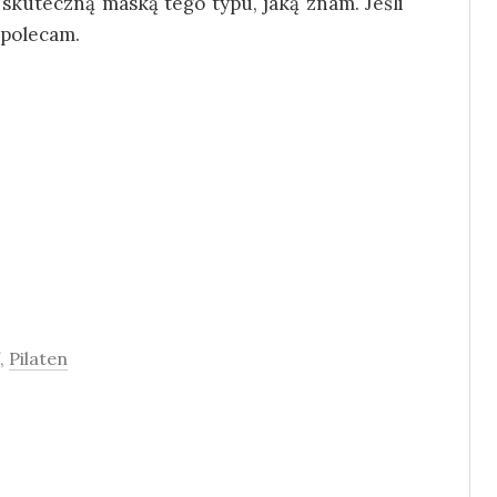
j skuteczną maską tego typu, jaką znam. Jeśli
 polecam.
,
Pilaten