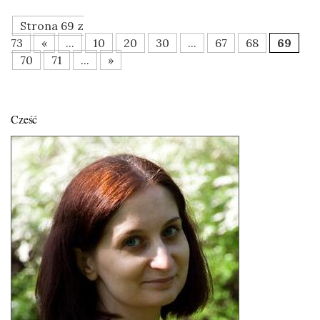
Strona 69 z
73
«
...
10
20
30
...
67
68
69
70
71
...
»
Cześć