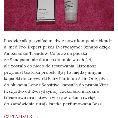
Październik przyniósł mi dwie nowe kampanie: blend-
a-med Pro-Expert przez Everydayme i Sznaps dzięki
Ambasadzie Trendów. Co prawda paczka
ze Sznapsem nie dotarła do mnie w całości,
ale zostało co nieco do testowania. Listonosz
przyniósł też kilka próbek. Były to między innymi
kapsułki do zmywarki Fairy Platinum All in One, płyn
do płukania Lenor Sensitive, kapsułki do prania Vizir
(wszystko od Everydayme), czekoladki mleczna
i deserowa oraz stewia w kryształkach (wciąż
do zamówienia tutaj), kartka perfumowana Boss…
CZYTAJ DALEJ →