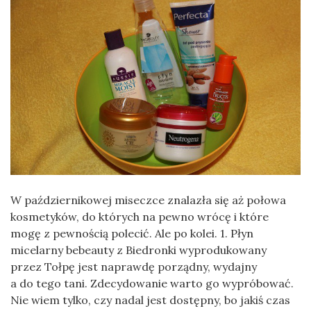
W październikowej miseczce znalazła się aż połowa
kosmetyków, do których na pewno wrócę i które
mogę z pewnością polecić. Ale po kolei. 1. Płyn
micelarny bebeauty z Biedronki wyprodukowany
przez Tołpę jest naprawdę porządny, wydajny
a do tego tani. Zdecydowanie warto go wypróbować.
Nie wiem tylko, czy nadal jest dostępny, bo jakiś czas