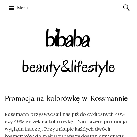
Szukaj:
Menu
Skip
to
content
Promocja na kolorówkę w Rossmannie
Rossmann przyzwyczaił nas już do cyklicznych 40%
czy 49% zniżek na kolorówkę. Tym razem promocja
wygląda inaczej. Przy zakupie każdych dwóch
kosmetyków do makijażu tańszy dostaniemy gratis.