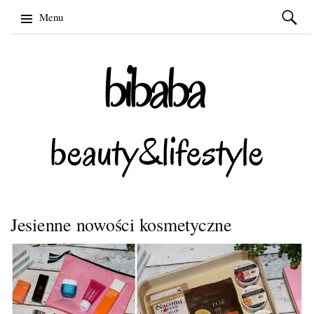
Szukaj:
Menu
Skip
to
content
Jesienne nowości kosmetyczne