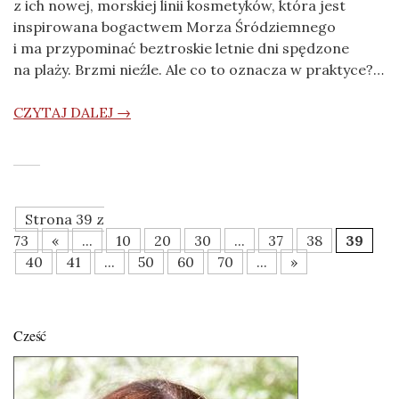
z ich nowej, morskiej linii kosmetyków, która jest
inspirowana bogactwem Morza Śródziemnego
i ma przypominać beztroskie letnie dni spędzone
na plaży. Brzmi nieźle. Ale co to oznacza w praktyce?…
CZYTAJ DALEJ →
Strona 39 z
73
«
...
10
20
30
...
37
38
39
40
41
...
50
60
70
...
»
Cześć