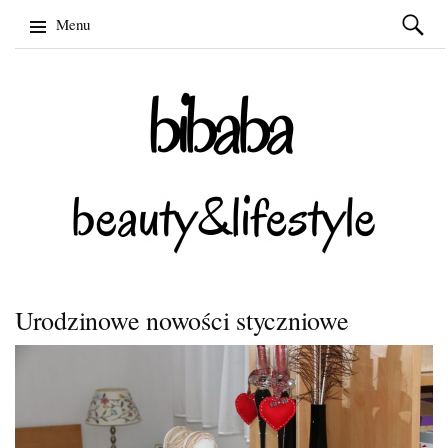
Szukaj:
Menu
Skip
to
content
Urodzinowe nowości styczniowe