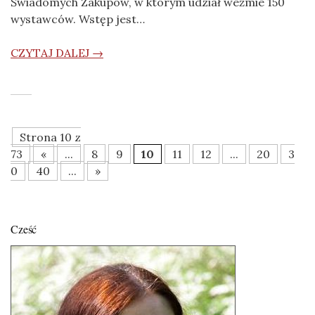
Świadomych Zakupów, w którym udział weźmie 150
wystawców. Wstęp jest…
CZYTAJ DALEJ →
Strona 10 z
73
«
...
8
9
10
11
12
...
20
3
0
40
...
»
Cześć