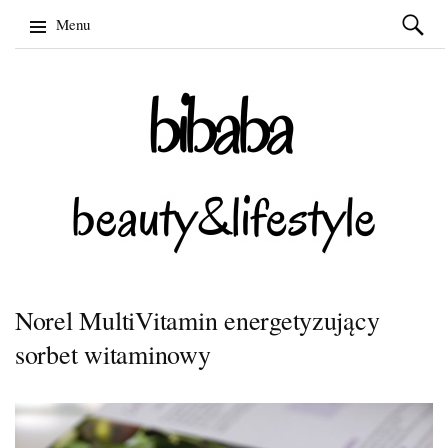
Szukaj:
Menu
Skip
to
content
Norel MultiVitamin energetyzujący
sorbet witaminowy