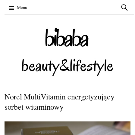
Szukaj:
Menu
Skip
to
content
Norel MultiVitamin energetyzujący
sorbet witaminowy