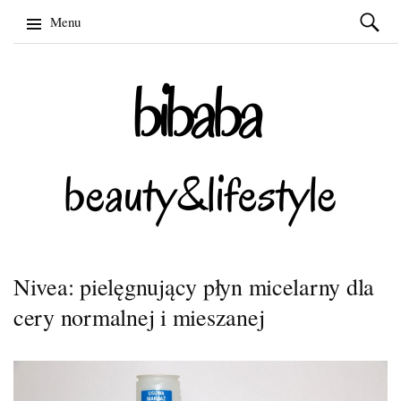
Szukaj:
Menu
Skip
to
content
Nivea: pielęgnujący płyn micelarny dla
cery normalnej i mieszanej