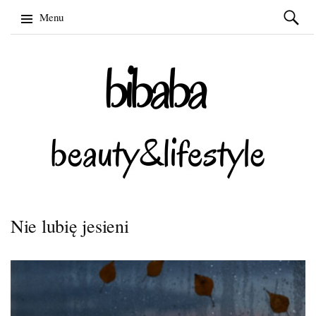
Szukaj:
Menu
Skip
to
content
Nie lubię jesieni